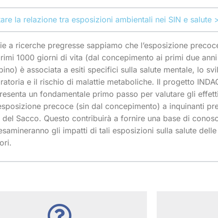
tare la relazione tra esposizioni ambientali nei SIN e salute 
ie a ricerche pregresse sappiamo che l’esposizione precoce 
primi 1000 giorni di vita (dal concepimento ai primi due ann
ino) è associata a esiti specifici sulla salute mentale, lo svi
iratoria e il rischio di malattie metaboliche. Il progetto IND
resenta un fondamentale primo passo per valutare gli effett
’esposizione precoce (sin dal concepimento) a inquinanti pre
e del Sacco. Questo contribuirà a fornire una base di conos
esamineranno gli impatti di tali esposizioni sulla salute delle
ori.