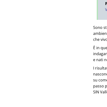
P
V
Sono st
ambient
che viv
È in qu
indagan
e nati n
I risul
nascono
su come 
passo p
SIN Val