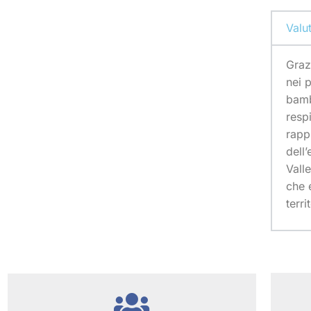
Valu
Graz
nei 
bamb
resp
rapp
dell
Vall
che 
territ