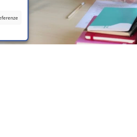
referenze
Sezioni
INDACO Coorte dei nati
Partecipa al progetto