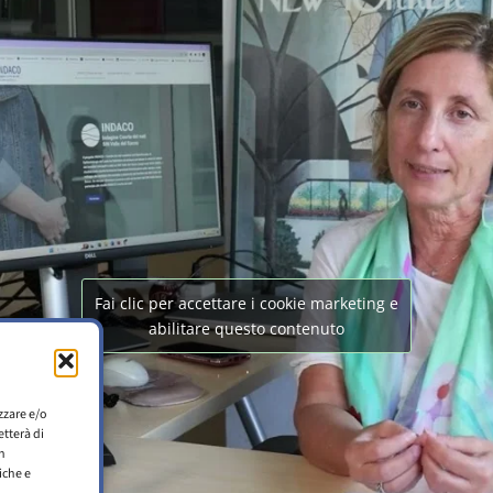
Fai clic per accettare i cookie marketing e
abilitare questo contenuto
zzare e/o
etterà di
n
iche e