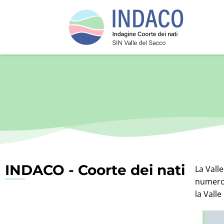
INDACO - Coorte dei nati
La Vall
numeros
la Valle