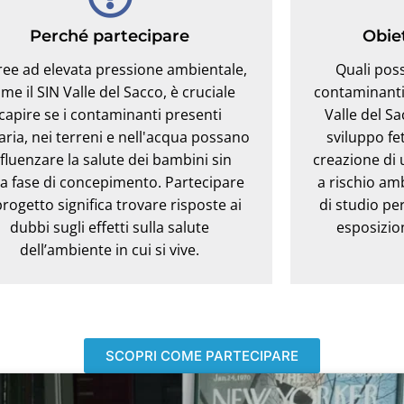
Perché partecipare
Obiet
ree ad elevata pressione ambientale,
Quali poss
me il SIN Valle del Sacco, è cruciale
contaminanti
capire se i contaminanti presenti
Valle del Sa
'aria, nei terreni e nell'acqua possano
sviluppo fe
nfluenzare la salute dei bambini sin
creazione di 
la fase di concepimento. Partecipare
a rischio amb
progetto significa trovare risposte ai
di studio per
dubbi sugli effetti sulla salute
esposizion
dell’ambiente in cui si vive.
SCOPRI COME PARTECIPARE